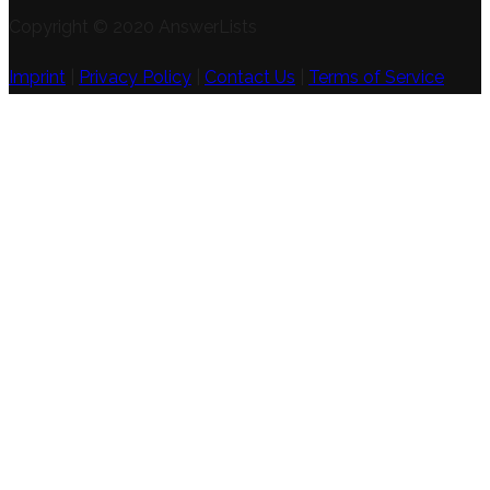
Copyright © 2020 AnswerLists
Imprint
|
Privacy Policy
|
Contact Us
|
Terms of Service