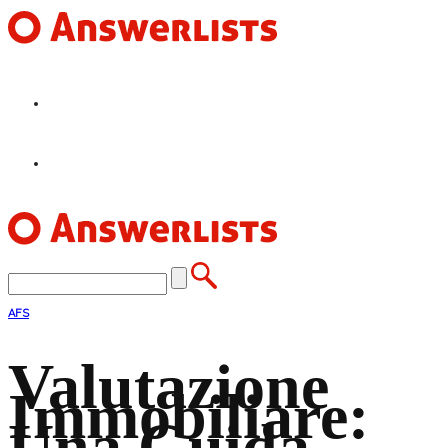
HOME
FEATURES
AFS
Valutazione
Immobiliare:
Una Guida