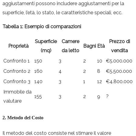
aggiustamenti possono includere aggiustamenti per la
superficie, l’età, lo stato, le caratteristiche speciali, ecc.
Tabella 1: Esempio di comparazioni
Superficie
Camere
Prezzo di
Proprietà
Bagni
Età
(mq)
da letto
vendita
Confronto 1
150
3
2
10
€5.000.000
Confronto 2
160
4
2
8
€5.500.000
Confronto 3
140
3
1
12
€4.800.000
Immobile da
155
3
2
9
?
valutare
2. Metodo del Costo
Il metodo del costo consiste nel stimare il valore