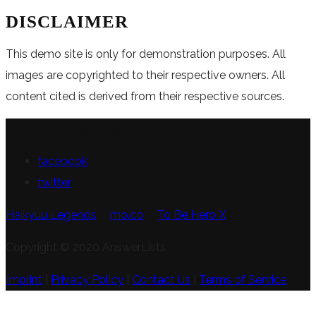
DISCLAIMER
This demo site is only for demonstration purposes. All
images are copyrighted to their respective owners. All
content cited is derived from their respective sources.
FOLLOW US
facebook
twitter
Haikyuu Legends
mo.co
To Be Hero X
Copyright © 2020 AnswerLists
Imprint
|
Privacy Policy
|
Contact Us
|
Terms of Service