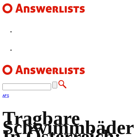
HOME
FEATURES
AFS
Tragbare
Schwimmbäder
In Österreich: