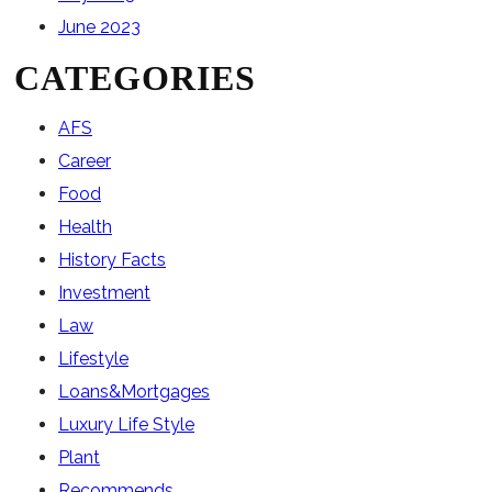
June 2023
CATEGORIES
AFS
Career
Food
Health
History Facts
Investment
Law
Lifestyle
Loans&Mortgages
Luxury Life Style
Plant
Recommends