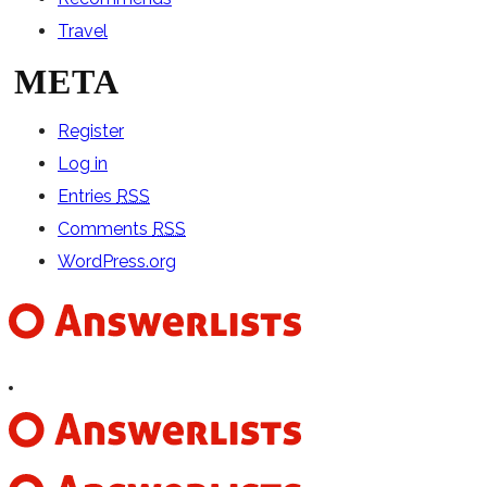
Travel
META
Register
Log in
Entries
RSS
Comments
RSS
WordPress.org