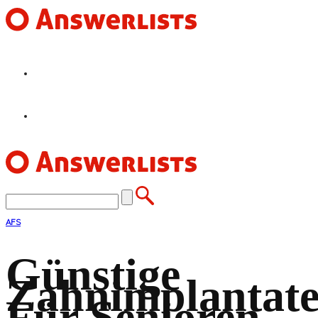
HOME
FEATURES
AFS
Günstige
Zahnimplantat
Für Senioren