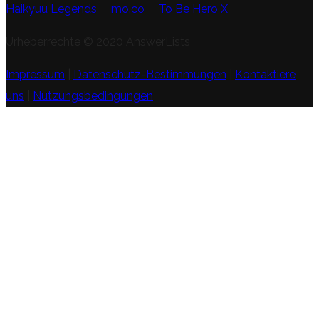
Haikyuu Legends
mo.co
To Be Hero X
Urheberrechte © 2020 AnswerLists
Impressum
|
Datenschutz-Bestimmungen
|
Kontaktiere
uns
|
Nutzungsbedingungen