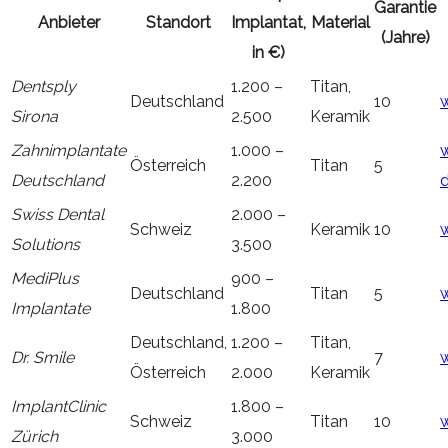
Garantie
Anbieter
Standort
Implantat,
Material
(Jahre)
in €)
Dentsply
1.200 –
Titan,
Deutschland
10
Sirona
2.500
Keramik
Zahnimplantate
1.000 –
Österreich
Titan
5
Deutschland
2.200
d
Swiss Dental
2.000 –
Schweiz
Keramik
10
Solutions
3.500
MediPlus
900 –
Deutschland
Titan
5
Implantate
1.800
Deutschland,
1.200 –
Titan,
Dr. Smile
7
Österreich
2.000
Keramik
ImplantClinic
1.800 –
Schweiz
Titan
10
w
Zürich
3.000