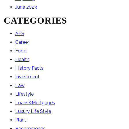
June 2023
CATEGORIES
AFS
Career
Food
Health
History Facts
Investment
Law
Lifestyle
Loans&Mortgages
Luxury Life Style
Plant
Recommends