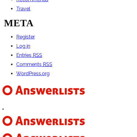
Travel
META
Register
Log in
Entries
RSS
Comments
RSS
WordPress.org