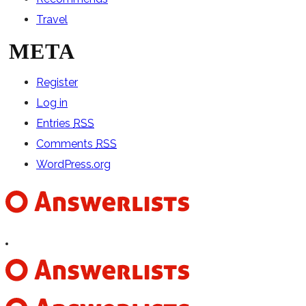
Travel
META
Register
Log in
Entries
RSS
Comments
RSS
WordPress.org