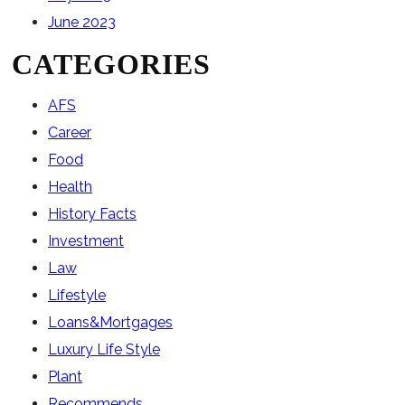
June 2023
CATEGORIES
AFS
Career
Food
Health
History Facts
Investment
Law
Lifestyle
Loans&Mortgages
Luxury Life Style
Plant
Recommends