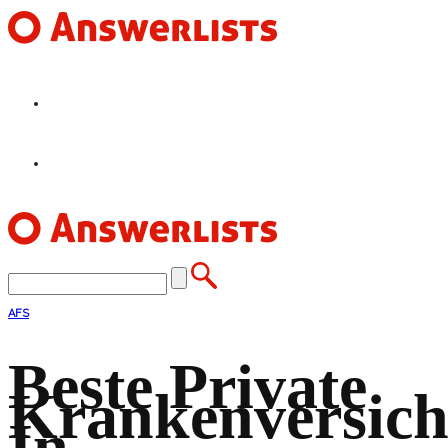
HOME
FEATURES
AFS
Beste Private
Krankenversic
In