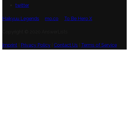
twitter
Haikyuu Legends
mo.co
To Be Hero X
Copyright © 2020 AnswerLists
Imprint
|
Privacy Policy
|
Contact Us
|
Terms of Service